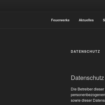
Zum
Inhalt
springen
PYROTECH
Feuerwerk das ganze Jahr!
Feuerwerke
Aktuelles
S
DATENSCHUTZ
Datenschutz
Die Betreiber dieser
personenbezogenen D
sowie dieser Datens