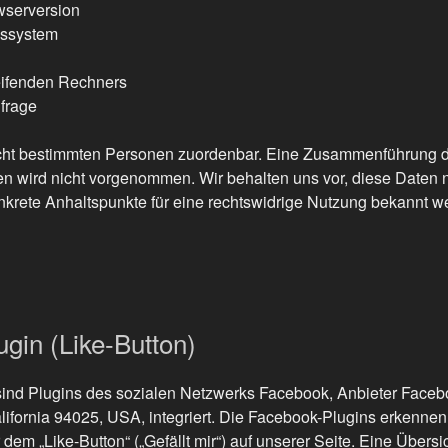
wserversion
bssystem
ifenden Rechners
nfrage
cht bestimmten Personen zuordenbar. Eine Zusammenführung d
n wird nicht vorgenommen. Wir behalten uns vor, diese Daten n
nkrete Anhaltspunkte für eine rechtswidrige Nutzung bekannt w
gin (Like-Button)
sind Plugins des sozialen Netzwerks Facebook, Anbieter Facebo
lifornia 94025, USA, integriert. Die Facebook-Plugins erkenne
em „Like-Button“ („Gefällt mir“) auf unserer Seite. Eine Übersi